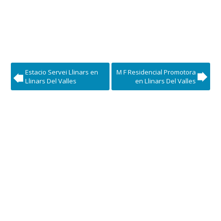
Estacio Servei Llinars en
M F Residencial Promotora
Llinars Del Valles
en Llinars Del Valles