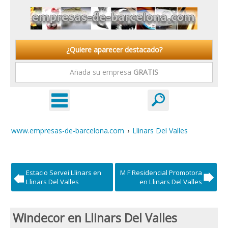
¿Quiere aparecer destacado?
Añada su empresa
GRATIS
www.empresas-de-barcelona.com
›
Llinars Del Valles
Estacio Servei Llinars en
M F Residencial Promotora
Llinars Del Valles
en Llinars Del Valles
Windecor en Llinars Del Valles