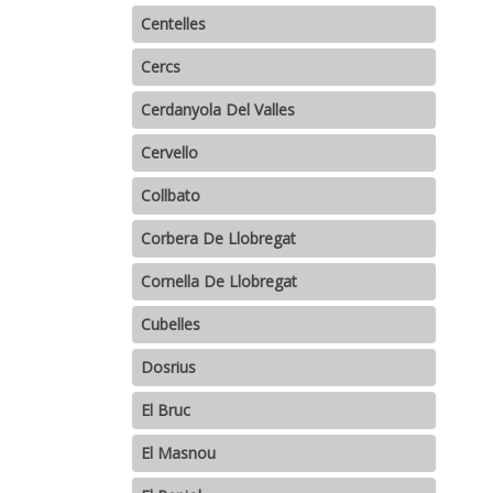
Centelles
Cercs
Cerdanyola Del Valles
Cervello
Collbato
Corbera De Llobregat
Cornella De Llobregat
Cubelles
Dosrius
El Bruc
El Masnou