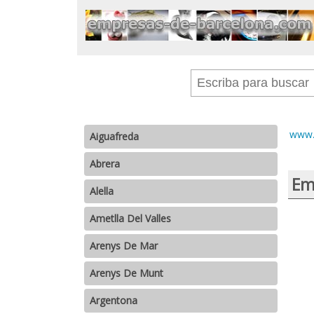
www.
Aiguafreda
Abrera
Em
Alella
Ametlla Del Valles
Arenys De Mar
Arenys De Munt
Argentona