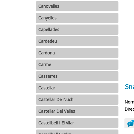
Canovelles
Canyelles
Capellades
Cardedeu
Cardona
Carme
Casserres
Sn
Castellar
Castellar De Nuch
Nomb
Direc
Castellar Del Valles
Castellbell I El Vilar
0