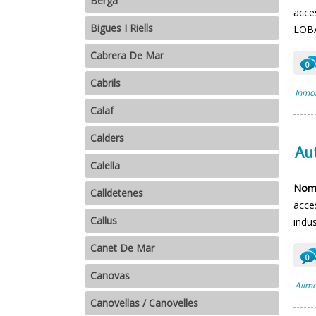
Berga
acce
Bigues I Riells
LOBA
Cabrera De Mar
0
Cabrils
Inmob
Calaf
Calders
Au
Calella
Nomb
Calldetenes
acce
Callus
indus
Canet De Mar
0
Canovas
Alime
Canovellas / Canovelles