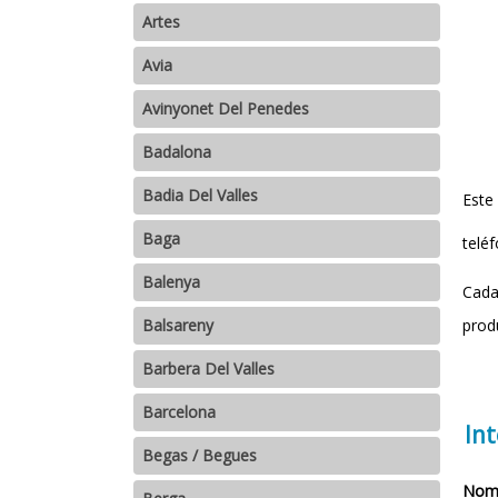
Artes
Avia
Avinyonet Del Penedes
Badalona
Badia Del Valles
Este
Baga
teléf
Balenya
Cada
prod
Balsareny
Barbera Del Valles
Barcelona
In
Begas / Begues
Nomb