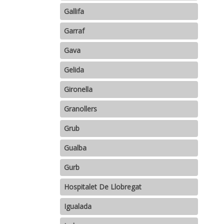
Gallifa
Garraf
Gava
Gelida
Gironella
Granollers
Grub
Gualba
Gurb
Hospitalet De Llobregat
Igualada