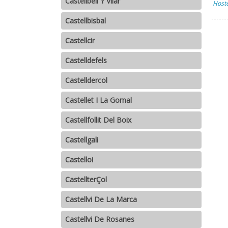
Castellbell Y Vilar
Hoste
Castellbisbal
Castellcir
Castelldefels
Castelldercol
Castellet I La Gornal
Castellfollit Del Boix
Castellgali
Castelloi
CastellterÇol
Castellvi De La Marca
Castellvi De Rosanes