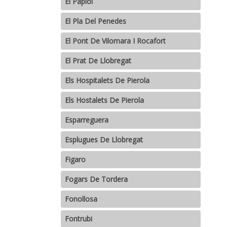
El Papiol
El Pla Del Penedes
El Pont De Vilomara I Rocafort
El Prat De Llobregat
Els Hospitalets De Pierola
Els Hostalets De Pierola
Esparreguera
Esplugues De Llobregat
Figaro
Fogars De Tordera
Fonollosa
Fontrubi