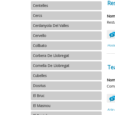
Re
Centelles
Cercs
Nomb
Rest
Cerdanyola Del Valles
Cervello
0
Collbato
Hoste
Corbera De Llobregat
Cornella De Llobregat
Te
Cubelles
Nomb
Dosrius
Comp
El Bruc
0
El Masnou
Arte 