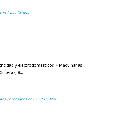
ón en Canet De Mar
,
ctricidad y electrodomésticos > Maquinarias,
Guiteras, 8...
ones y accesorios en Canet De Mar
,