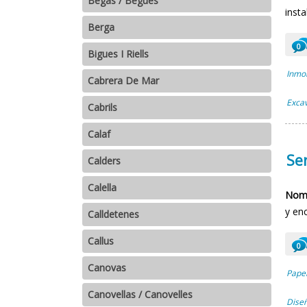
Begas / Begues
inst
Berga
0
Bigues I Riells
Inmob
Cabrera De Mar
Excav
Cabrils
Calaf
Se
Calders
Calella
Nomb
y en
Calldetenes
Callus
0
Canovas
Papel
Canovellas / Canovelles
Diseñ