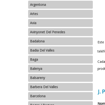
Argentona
Artes
Avia
Avinyonet Del Penedes
Badalona
Este
Badia Del Valles
teléf
Baga
Cada
prod
Balenya
Balsareny
Barbera Del Valles
J. 
Barcelona
Nomb