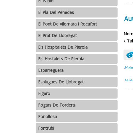
El Papiol
El Pla Del Penedes
Au
El Pont De Vilomara I Rocafort
Nomb
El Prat De Llobregat
> Ta
Els Hospitalets De Pierola
0
Els Hostalets De Pierola
Motor
Esparreguera
Talle
Esplugues De Llobregat
Figaro
Fogars De Tordera
Fonollosa
Fontrubi