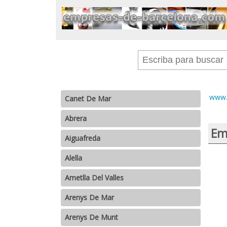
www.
Canet De Mar
Abrera
Em
Aiguafreda
Alella
Ametlla Del Valles
Arenys De Mar
Arenys De Munt