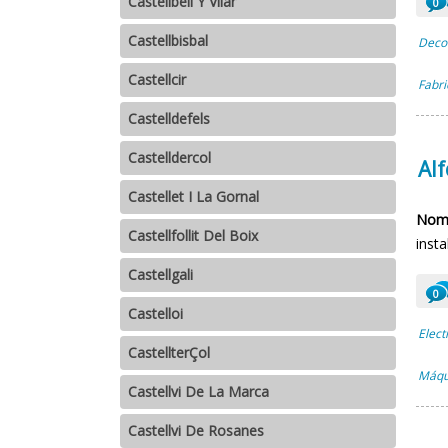
Castellbell Y Vilar
0
Castellbisbal
Decor
Castellcir
Fabri
Castelldefels
Castelldercol
Al
Castellet I La Gornal
Nomb
Castellfollit Del Boix
inst
Castellgali
0
Castelloi
Elect
CastellterÇol
Máqui
Castellvi De La Marca
Castellvi De Rosanes