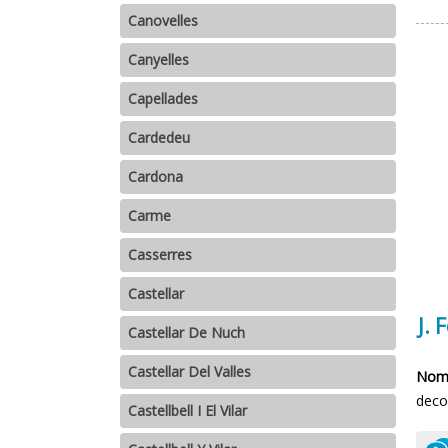
Canovelles
Canyelles
Capellades
Cardedeu
Cardona
Carme
Casserres
Castellar
J. 
Castellar De Nuch
Castellar Del Valles
Nomb
deco
Castellbell I El Vilar