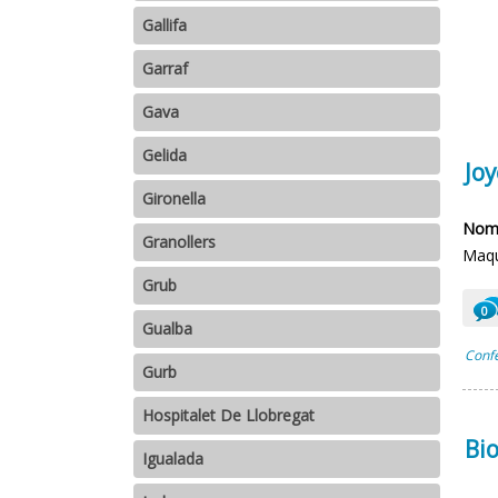
Gallifa
Garraf
Gava
Gelida
Joy
Gironella
Nomb
Granollers
Maqui
Grub
0
Gualba
Confe
Gurb
Hospitalet De Llobregat
Bi
Igualada