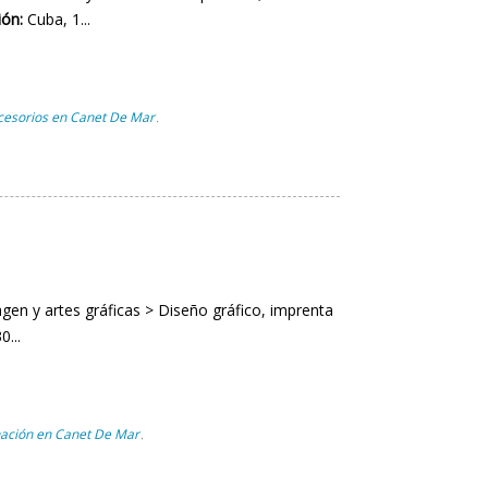
ión:
Cuba, 1...
ccesorios en Canet De Mar
,
gen y artes gráficas > Diseño gráfico, imprenta
...
nación en Canet De Mar
,