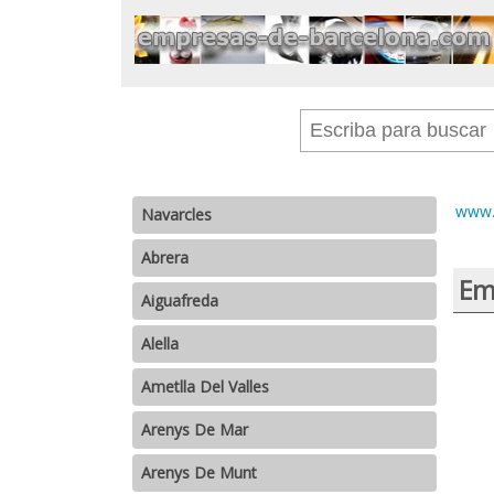
www.
Navarcles
Abrera
Em
Aiguafreda
Alella
Ametlla Del Valles
Arenys De Mar
Arenys De Munt