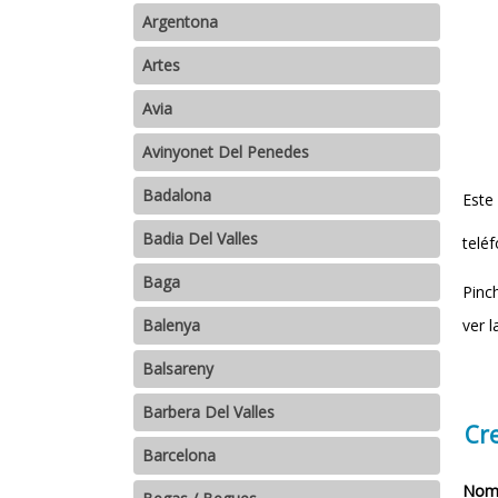
Argentona
Artes
Avia
Avinyonet Del Penedes
Badalona
Este
Badia Del Valles
teléf
Baga
Pinc
ver l
Balenya
Balsareny
Barbera Del Valles
Cr
Barcelona
Nomb