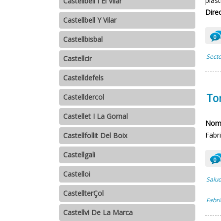
plást
Castellbell I El Vilar
Direc
Castellbell Y Vilar
0
Castellbisbal
Secto
Castellcir
Castelldefels
Tor
Castelldercol
Castellet I La Gornal
Nomb
Fabr
Castellfollit Del Boix
Castellgali
0
Castelloi
Salud
CastellterÇol
Fabri
Castellvi De La Marca