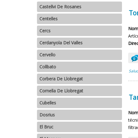
Castellvi De Rosanes
Tor
Centelles
Nomb
Cercs
Artíc
Cerdanyola Del Valles
Direc
Cervello
0
Collbato
Salud
Corbera De Llobregat
Cornella De Llobregat
Ta
Cubelles
Nomb
Dosrius
técni
El Bruc
filtr