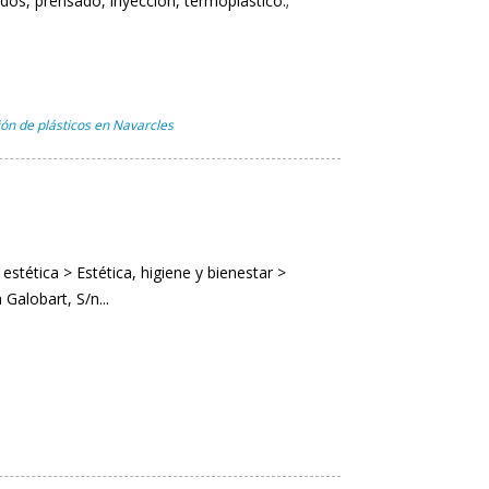
dos, prensado, inyección, termoplástico.;
ón de plásticos en Navarcles
estética > Estética, higiene y bienestar >
Galobart, S/n...