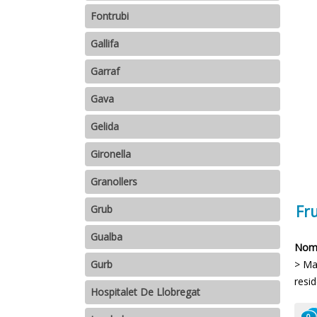
Fontrubi
Gallifa
Garraf
Gava
Gelida
Gironella
Granollers
Fru
Grub
Gualba
Nomb
> May
Gurb
resid
Hospitalet De Llobregat
0