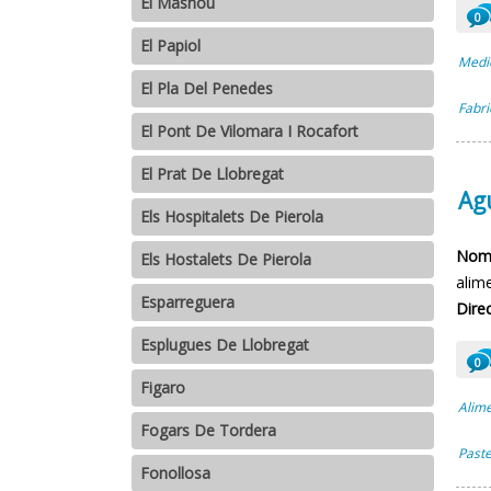
El Masnou
0
El Papiol
Medio
El Pla Del Penedes
Fabri
El Pont De Vilomara I Rocafort
El Prat De Llobregat
Agu
Els Hospitalets De Pierola
Nomb
Els Hostalets De Pierola
alime
Esparreguera
Direc
Esplugues De Llobregat
0
Figaro
Alime
Fogars De Tordera
Paste
Fonollosa