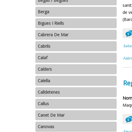
Begas / Begues
sani
Berga
de v
(Barc
Bigues I Riells
Cabrera De Mar
0
Salud
Cabrils
Calaf
Fabri
Calders
Calella
Reg
Calldetenes
Nomb
Callus
Maqu
Canet De Mar
0
Canovas
Elect