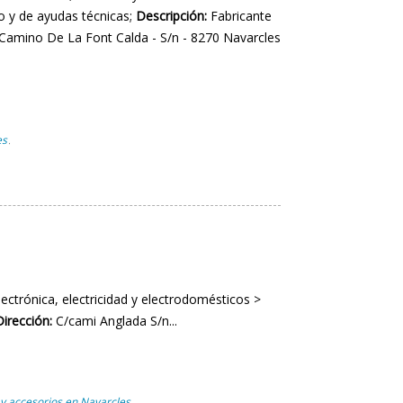
o y de ayudas técnicas;
Descripción:
Fabricante
Camino De La Font Calda - S/n - 8270 Navarcles
es
,
ectrónica, electricidad y electrodomésticos >
Dirección:
C/cami Anglada S/n...
 y accesorios en Navarcles