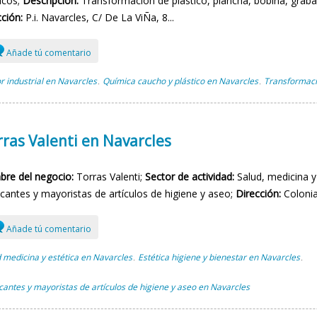
icos;
Descripción:
Transformación de plástico, plancha, bobina, graba
ción:
P.i. Navarcles, C/ De La ViÑa, 8...
Añade tú comentario
r industrial en Navarcles
Química caucho y plástico en Navarcles
Transformaci
,
,
ras Valenti en Navarcles
re del negocio:
Torras Valenti;
Sector de actividad:
Salud, medicina y 
icantes y mayoristas de artículos de higiene y aseo;
Dirección:
Colonia 
Añade tú comentario
 medicina y estética en Navarcles
Estética higiene y bienestar en Navarcles
,
,
cantes y mayoristas de artículos de higiene y aseo en Navarcles