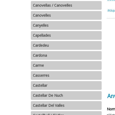
Canovellas / Canovelles
Máqui
Canovelles
Canyelles
Capellades
Cardedeu
Cardona
Carme
Casserres
Castellar
An
Castellar De Nuch
Castellar Del Valles
Nomb